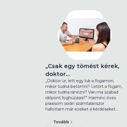
„Csak egy tömést kérek,
doktor…
„Doktor úr, lett egy luk a fogamon,
mikor tudná betömni? Letört a fogam,
mikor tudna ránézni? Van ma szabad
időpont foghúzásra?” Harminc éves
praxisom során számtalanszor
hallottam már ezeket a kérdéseket…
Tovább