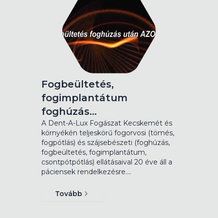
Fogbeültetés,
fogimplantátum
foghúzás…
A Dent-A-Lux Fogászat Kecskemét és
környékén teljeskörű fogorvosi (tömés,
fogpótlás) és szájsebészeti (foghúzás,
fogbeültetés, fogimplantátum,
csontpótpótlás) ellátásaival 20 éve áll a
páciensek rendelkezésre.…
Tovább