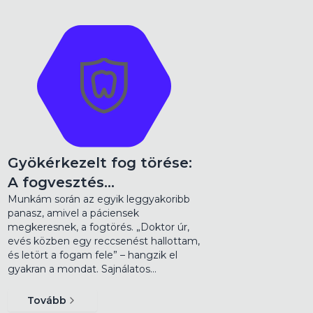
Gyökérkezelt fog törése:
A fogvesztés…
Munkám során az egyik leggyakoribb
panasz, amivel a páciensek
megkeresnek, a fogtörés. „Doktor úr,
evés közben egy reccsenést hallottam,
és letört a fogam fele” – hangzik el
gyakran a mondat. Sajnálatos…
Tovább