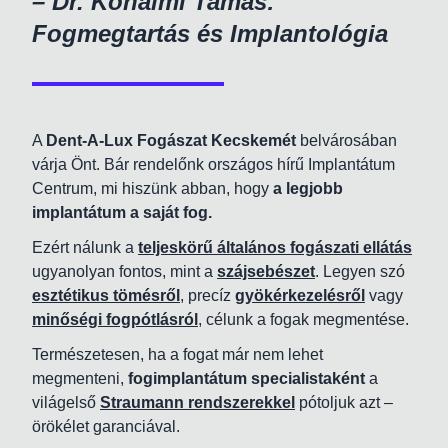
–
Dr. Kőhalmi Tamás
:
Fogmegtartás és Implantológia
A
Dent-A-Lux Fogászat Kecskemét
belvárosában
várja Önt. Bár rendelőnk országos hírű Implantátum
Centrum, mi hiszünk abban, hogy
a legjobb
implantátum a saját fog.
Ezért nálunk a
teljeskörű általános fogászati ellátás
ugyanolyan fontos, mint a
szájsebészet
. Legyen szó
esztétikus tömésről
, precíz
gyökérkezelésről
vagy
minőségi fogpótlásról
, célunk a fogak megmentése.
Természetesen, ha a fogat már nem lehet
megmenteni,
fogimplantátum specialistaként
a
világelső
Straumann rendszerekkel
pótoljuk azt –
örökélet garanciával.