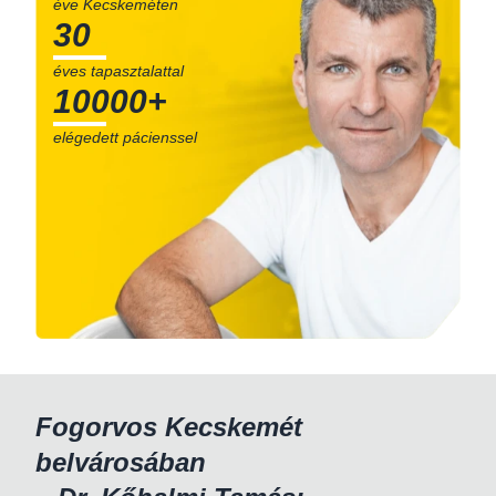
éve Kecskeméten
30
éves tapasztalattal
10000+
elégedett pácienssel
Fogorvos Kecskemét
belvárosában