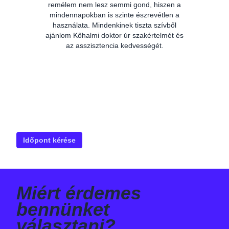
remélem nem lesz semmi gond, hiszen a
im
mindennapokban is szinte észrevétlen a
használata. Mindenkinek tiszta szívből
k
ajánlom Kőhalmi doktor úr szakértelmét és
az asszisztencia kedvességét.
v
Időpont kérése
Miért érdemes
bennünket
választani?