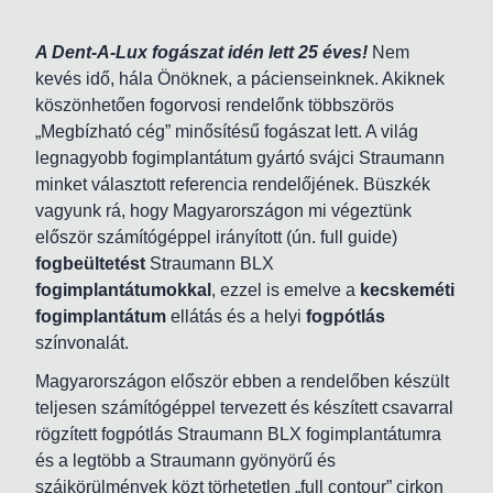
A Dent-A-Lux fogászat idén lett 25 éves!
Nem
kevés idő, hála Önöknek, a pácienseinknek. Akiknek
köszönhetően fogorvosi rendelőnk többszörös
„Megbízható cég” minősítésű fogászat lett. A világ
legnagyobb fogimplantátum gyártó svájci Straumann
minket választott referencia rendelőjének. Büszkék
vagyunk rá, hogy Magyarországon mi végeztünk
először számítógéppel irányított (ún. full guide)
fogbeültetést
Straumann BLX
fogimplantátumokkal
, ezzel is emelve a
kecskeméti
fogimplantátum
ellátás és a helyi
fogpótlás
színvonalát.
Magyarországon először ebben a rendelőben készült
teljesen számítógéppel tervezett és készített csavarral
rögzített fogpótlás Straumann BLX fogimplantátumra
és a legtöbb a Straumann gyönyörű és
szájkörülmények közt törhetetlen „full contour” cirkon