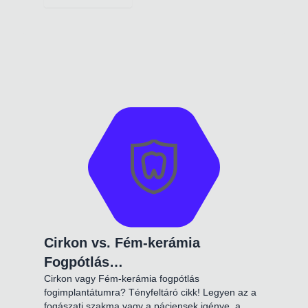
Cirkon vs. Fém-kerámia
Fogpótlás…
Cirkon vagy Fém-kerámia fogpótlás
fogimplantátumra? Tényfeltáró cikk! Legyen az a
fogászati szakma vagy a páciensek igénye, a