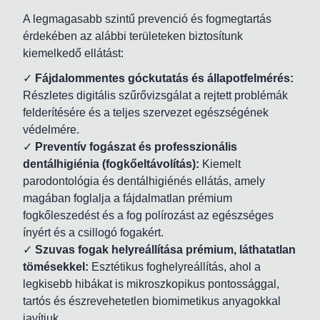
A legmagasabb szintű prevenció és fogmegtartás
érdekében az alábbi területeken biztosítunk
kiemelkedő ellátást:
✓
Fájdalommentes góckutatás és állapotfelmérés:
Részletes digitális szűrővizsgálat a rejtett problémák
felderítésére és a teljes szervezet egészségének
védelmére.
✓
Preventív fogászat és professzionális
dentálhigiénia (fogkőeltávolítás):
Kiemelt
parodontológia és dentálhigiénés ellátás, amely
magában foglalja a fájdalmatlan prémium
fogkőleszedést és a fog polírozást az egészséges
ínyért és a csillogó fogakért.
✓
Szuvas fogak helyreállítása prémium, láthatatlan
tömésekkel:
Esztétikus foghelyreállítás, ahol a
legkisebb hibákat is mikroszkopikus pontossággal,
tartós és észrevehetetlen biomimetikus anyagokkal
javítjuk.