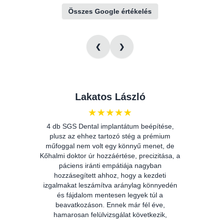
Összes Google értékelés
❮
❯
Lakatos László
★
★
★
★
★
4 db SGS Dental implantátum beépítése,
plusz az ehhez tartozó stég a prémium
műfoggal nem volt egy könnyű menet, de
Kőhalmi doktor úr hozzáértése, precizitása, a
páciens iránti empátiája nagyban
hozzásegített ahhoz, hogy a kezdeti
izgalmakat leszámítva aránylag könnyedén
és fájdalom mentesen legyek túl a
ta
beavatkozáson. Ennek már fél éve,
F
hamarosan felülvizsgálat következik,