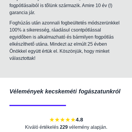
fogpótlásaiból is tőlünk származik. Amire 10 év (!)
garancia jár.
Foghúzás után azonnali fogbeültetés módszerünkkel
100% a sikeresség, ráadásul csontpótlással
egyidőben is alkalmazható és bármilyen fogpótlás
elkészíthető utána. Mindezt az elmúlt 25 évben
Önökkel együtt értük el. Köszönjük, hogy minket
választottak!
Vélemények kecskeméti fogászatunkról
★
★
★
★
★
4.8
Kiváló értékelés
229
vélemény alapján.