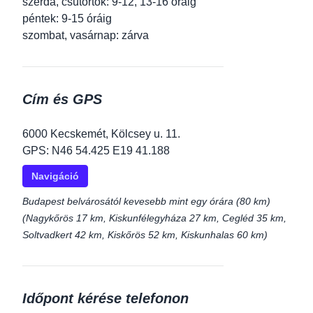
szerda, csütörtök: 9-12, 13-16 óráig
péntek: 9-15 óráig
szombat, vasárnap: zárva
Cím és GPS
6000 Kecskemét, Kölcsey u. 11.
GPS: N46 54.425 E19 41.188
Navigáció
Budapest belvárosától kevesebb mint egy órára (80 km)
(Nagykőrös 17 km, Kiskunfélegyháza 27 km, Cegléd 35 km,
Soltvadkert 42 km, Kiskőrös 52 km, Kiskunhalas 60 km)
Időpont kérése telefonon