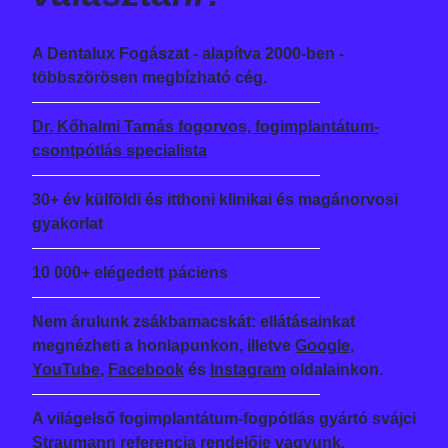
A Dentalux Fogászat - alapítva 2000-ben -
többszörösen megbízható cég.
Dr. Kőhalmi Tamás fogorvos, fogimplantátum-
csontpótlás specialista
30+ év külföldi és itthoni klinikai és magánorvosi
gyakorlat
10 000+ elégedett páciens
Nem árulunk zsákbamacskát: ellátásainkat
megnézheti a honlapunkon, illetve
Google
,
YouTube
,
Facebook
és
Instagram
oldalainkon.
A világelső fogimplantátum-fogpótlás gyártó svájci
Straumann referencia rendelője vagyunk.