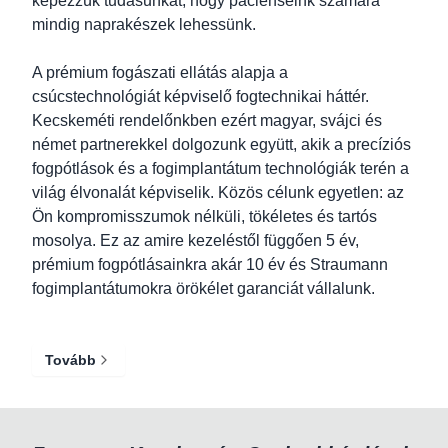
képezzük tudásunkat, hogy pácienseink számára
mindig naprakészek lehessünk.
A prémium fogászati ellátás alapja a
csúcstechnológiát képviselő fogtechnikai háttér.
Kecskeméti rendelőnkben ezért magyar, svájci és
német partnerekkel dolgozunk együtt, akik a precíziós
fogpótlások és a fogimplantátum technológiák terén a
világ élvonalát képviselik. Közös célunk egyetlen: az
Ön kompromisszumok nélküli, tökéletes és tartós
mosolya. Ez az amire kezeléstől függően 5 év,
prémium fogpótlásainkra akár 10 év és Straumann
fogimplantátumokra örökélet garanciát vállalunk.
Tovább