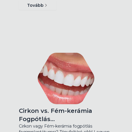
Tovább
Cirkon vs. Fém-kerámia
Fogpótlás…
Cirkon vagy Fém-kerámia fogpótlás
fogimplantátumra? Tényfeltáró cikk! Legyen