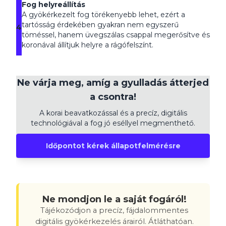
Fog helyreállítás
A gyökérkezelt fog törékenyebb lehet, ezért a
tartósság érdekében gyakran nem egyszerű
4
töméssel, hanem üvegszálas csappal megerősítve és
koronával állítjuk helyre a rágófelszínt.
Ne várja meg, amíg a gyulladás átterjed
a csontra!
A korai beavatkozással és a precíz, digitális
technológiával a fog jó eséllyel megmenthető.
Időpontot kérek állapotfelmérésre
Ne mondjon le a saját fogáról!
Tájékozódjon a precíz, fájdalommentes
digitális gyökérkezelés árairól. Átláthatóan.