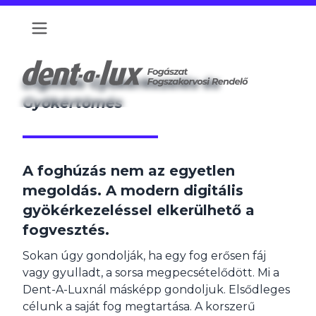
Digitális Gyökérkezelés és
Gyökértömés
A foghúzás nem az egyetlen
megoldás. A modern digitális
gyökérkezeléssel elkerülhető a
fogvesztés.
Sokan úgy gondolják, ha egy fog erősen fáj
vagy gyulladt, a sorsa megpecsételődött. Mi a
Dent-A-Luxnál másképp gondoljuk. Elsődleges
célunk a saját fog megtartása. A korszerű