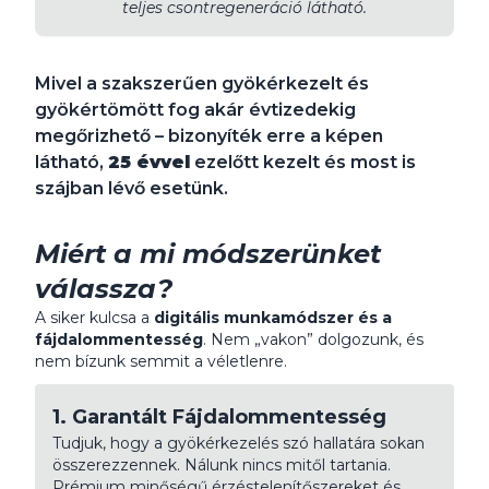
teljes csontregeneráció látható.
Mivel a szakszerűen gyökérkezelt és
gyökértömött fog akár évtizedekig
megőrizhető – bizonyíték erre a képen
látható,
25 évvel
ezelőtt kezelt és most is
szájban lévő esetünk.
Miért a mi módszerünket
válassza?
A siker kulcsa a
digitális munkamódszer és a
fájdalommentesség
. Nem „vakon” dolgozunk, és
nem bízunk semmit a véletlenre.
1. Garantált Fájdalommentesség
Tudjuk, hogy a gyökérkezelés szó hallatára sokan
összerezzennek. Nálunk nincs mitől tartania.
Prémium minőségű érzéstelenítőszereket és