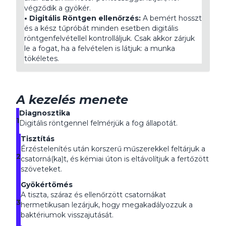
végződik a gyökér.
• Digitális Röntgen ellenőrzés:
A bemért hosszt
és a kész tűpróbát minden esetben digitális
röntgenfelvétellel kontrolláljuk. Csak akkor zárjuk
le a fogat, ha a felvételen is látjuk: a munka
tökéletes.
A kezelés menete
Diagnosztika
1
Digitális röntgennel felmérjük a fog állapotát.
Tisztítás
Érzéstelenítés után korszerű műszerekkel feltárjuk a
2
csatorná(ka)t, és kémiai úton is eltávolítjuk a fertőzött
szöveteket.
Gyökértömés
A tiszta, száraz és ellenőrzött csatornákat
3
hermetikusan lezárjuk, hogy megakadályozzuk a
baktériumok visszajutását.