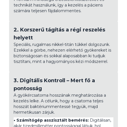
technikát használunk, így a kezelés a páciens
számára teljesen fájdalommentes.
2. Korszerű tágítás a régi reszelés
helyett
Speciális, rugalmas nikkel-titán tűkkel dolgozunk.
Ezekkel a görbe, nehezen elérhető gyökereket is
biztonságosan és sokkal alaposabban ki tudjuk
tisztítani, mint a hagyományos kézi módszerrel.
3. Digitális Kontroll – Mert fő a
pontosság
A gyökércsatorna hosszának meghatározása a
kezelés lelke. A célunk, hogy a csatorna teljes
hosszát baktériummentessé tegyük, majd
hermetikusan zárjuk.
• Számítógép asszisztált bemérés:
Digitálisan,
akár tizedmilliméter pontossággal látjuk, hol