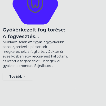
Gyökérkezelt fog törése:
A fogvesztés…
Munkám során az egyik leggyakoribb
panasz, amivel a páciensek
megkeresnek, a fogtörés. „Doktor úr,
evés közben egy reccsenést hallottam,
és letört a fogam fele” – hangzik el
gyakran a mondat. Sajnálatos…
Tovább