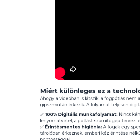
Miért különleges ez a technol
Ahogy a videóban is látszik, a fogpótlás ne
gipszmintán érkezik. A folyamat teljesen digital
✅
100% Digitális munkafolyamat:
Nincs kén
lenyomatvétel, a pótlást számítógép tervezi és
✅
Érintésmentes higiénia:
A fogak egy speciál
tárolóban érkeznek, emberi kéz érintése nélkü
pontossággal.