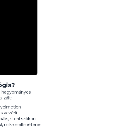
ógia?
m a hagyományos
izált:
yelmetlen
 vezérli.
is, steril szilikon
l, mikromilliméteres