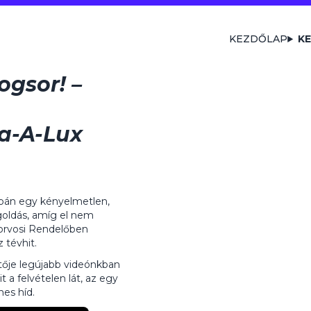
KEZDŐLAP
KE
ogsor! –
a-A-Lux
supán egy kényelmetlen,
oldás, amíg el nem
gorvosi Rendelőben
 tévhit.
tője legújabb videónkban
 a felvételen lát, az egy
nes híd.