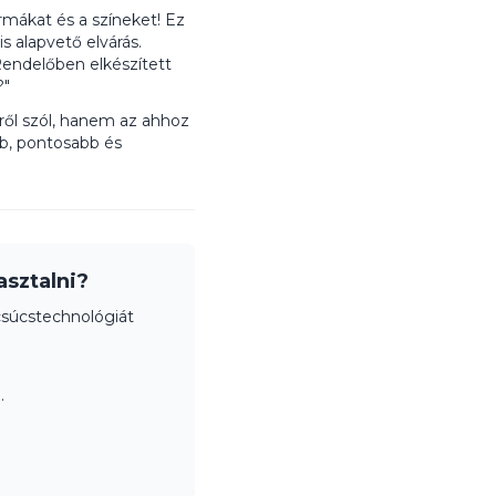
mákat és a színeket! Ez
is alapvető elvárás.
Rendelőben elkészített
?"
l szól, hanem az ahhoz
abb, pontosabb és
sztalni?
súcstechnológiát
.