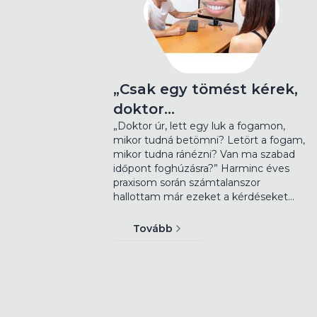
„Csak egy tömést kérek,
doktor…
„Doktor úr, lett egy luk a fogamon,
mikor tudná betömni? Letört a fogam,
mikor tudna ránézni? Van ma szabad
időpont foghúzásra?” Harminc éves
praxisom során számtalanszor
hallottam már ezeket a kérdéseket…
Tovább