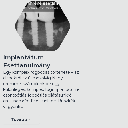
Implantátum
Esettanulmány
Egy komplex fogpótlás története – az
alapoktól az új mosolyig Nagy
örömmel számolunk be egy
különleges, komplex fogimplantátum-
csontpótlás-fogpótlás ellátásunkról,
amit nemrég fejeztünk be. Büszkék
vagyunk…
Tovább