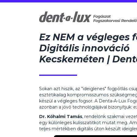
Ez NEM a végleges f
Digitális innováció
Kecskeméten | Dent
Sokan azt hiszik, az "ideiglenes" fogpótlás c
esztétikailag kompromisszumos szükségmeg
készül a végleges fogsor. A Denta-A-Lux Fo
azonban a jövő technológiájával bizonyítjuk: ez
Dr. Kőhalmi Tamás
, rendelőnk szakmai veze
egy különleges kulisszatitkot mutat meg. Amit
teljes mértékben digitális úton készült ideigle