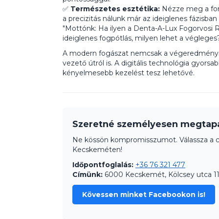
✅
Természetes esztétika:
Nézze meg a for
a precizitás nálunk már az ideiglenes fázisban 
"Mottónk: Ha ilyen a Denta-A-Lux Fogorvosi 
ideiglenes fogpótlás, milyen lehet a végleges
A modern fogászat nemcsak a végeredményrő
vezető útról is. A digitális technológia gyors
kényelmesebb kezelést tesz lehetővé.
Szeretné személyesen megtapa
Ne kössön kompromisszumot. Válassza a c
Kecskeméten!
Időpontfoglalás:
+36 76 321 477
Címünk:
6000 Kecskemét, Kölcsey utca 11
Kövessen minket Facebookon is!